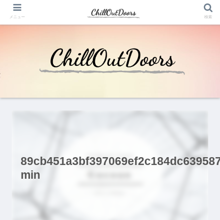
メニュー
検索
89cb451a3bf397069ef2c184dc639587
min