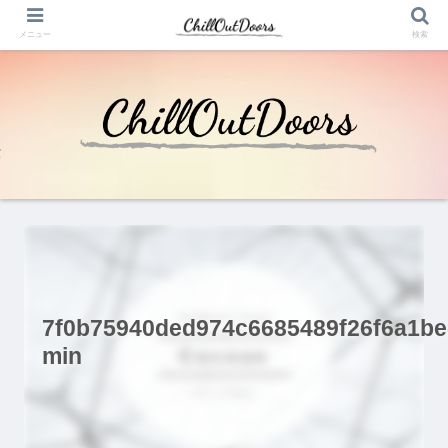
メニュー
検索
7f0b75940ded974c6685489f26f6a1be
min