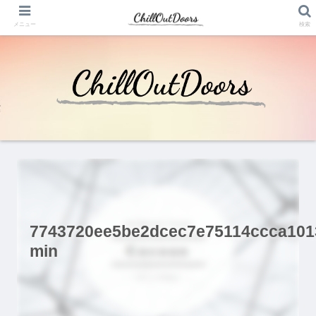
メニュー
検索
7743720ee5be2dcec7e75114ccca101
min