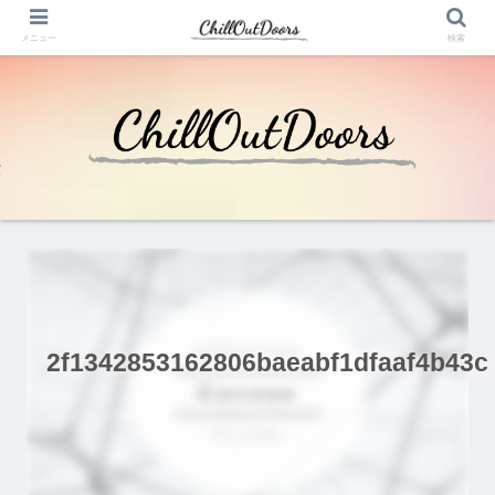
メニュー
検索
2f1342853162806baeabf1dfaaf4b43c